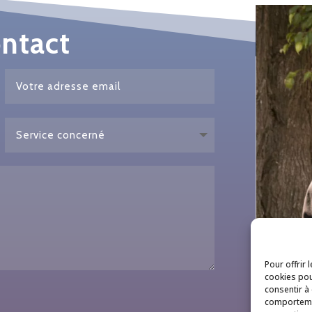
ontact
Pour offrir 
cookies pou
consentir à
comportemen