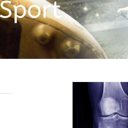
 Sport
s